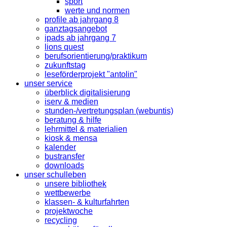
sport
werte und normen
profile ab jahrgang 8
ganztagsangebot
ipads ab jahrgang 7
lions quest
berufsorientierung/praktikum
zukunftstag
leseförderprojekt "antolin"
unser service
überblick digitalisierung
iserv & medien
stunden-/vertretungsplan (webuntis)
beratung & hilfe
lehrmittel & materialien
kiosk & mensa
kalender
bustransfer
downloads
unser schulleben
unsere bibliothek
wettbewerbe
klassen- & kulturfahrten
projektwoche
recycling