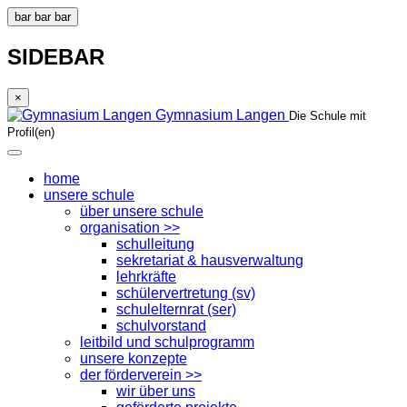
bar
bar
bar
SIDEBAR
×
Gymnasium Langen
Die Schule mit
Profil(en)
home
unsere schule
über unsere schule
organisation >>
schulleitung
sekretariat & hausverwaltung
lehrkräfte
schülervertretung (sv)
schulelternrat (ser)
schulvorstand
leitbild und schulprogramm
unsere konzepte
der förderverein >>
wir über uns