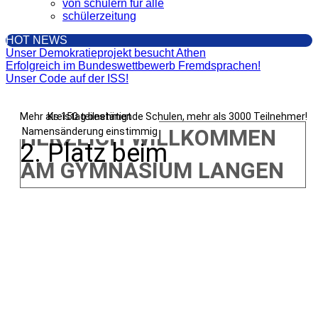
von schülern für alle
schülerzeitung
HOT NEWS
Unser Demokratieprojekt besucht Athen
Erfolgreich im Bundeswettbewerb Fremdsprachen!
Unser Code auf der ISS!
Mehr als 150 teilnehmende Schulen, mehr als 3000 Teilnehmer!
Kreistag bestätigt
HERZLICH WILLKOMMEN
Namensänderung einstimmig
2. Platz beim
AM GYMNASIUM LANGEN