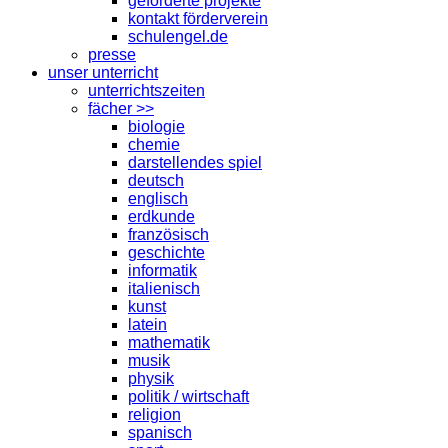
geförderte projekte
kontakt förderverein
schulengel.de
presse
unser unterricht
unterrichtszeiten
fächer >>
biologie
chemie
darstellendes spiel
deutsch
englisch
erdkunde
französisch
geschichte
informatik
italienisch
kunst
latein
mathematik
musik
physik
politik / wirtschaft
religion
spanisch