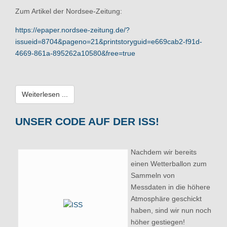
Zum Artikel der Nordsee-Zeitung:
https://epaper.nordsee-zeitung.de/?
issueid=8704&pageno=21&printstoryguid=e669cab2-f91d-
4669-861a-895262a10580&free=true
Weiterlesen ...
UNSER CODE AUF DER ISS!
Nachdem wir bereits
einen Wetterballon zum
Sammeln von
Messdaten in die höhere
Atmosphäre geschickt
haben, sind wir nun noch
höher gestiegen!