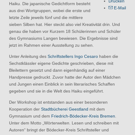
Drucken
Haiku. Die japanische Gedichtform besteht
E-Mail
aus drei Wortgruppen, wobei die erste und
letzte Zeile jeweils fünf und die mittlere
sieben Silben hat. Hier steckt also viel Kreativität drin. Und
genau die haben vor Kurzem 18 Schülerinnen und Schüler
des Gymnasiums Langen bewiesen. Die Ergebnisse sind
jetzt im Rahmen einer Ausstellung zu sehen.
Unter Anleitung des
Schriftstellers Ingo Cesaro
haben die
Sechstklässler eigene Gedichte geschrieben, diese mit
Bleilettern gesetzt und dann eigenhändig auf einer
Handpresse gedruckt. Zuvor hatte der Autor den Mädchen
und Jungen einen Einblick in sein literarisches Schaffen
gegeben und sie in die Welt des Haiku eingeführt.
Der Workshop ist entstanden aus einer besonderen
Kooperation der
Stadtbücherei Geestland
mit dem
Gymnasium und dem
Friedrich-Bödecker-Kreis Bremen
.
Unter dem Motto „Wörterwelten. Lesen und schreiben mit
Autoren“ bringt der Bödecker-Kreis Schriftsteller und