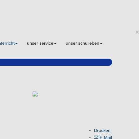
×
terricht
unser service
unser schulleben
Drucken
E-Mail