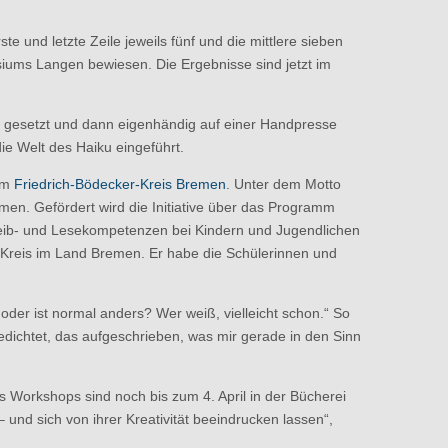
e und letzte Zeile jeweils fünf und die mittlere sieben
siums Langen bewiesen. Die Ergebnisse sind jetzt im
rn gesetzt und dann eigenhändig auf einer Handpresse
ie Welt des Haiku eingeführt.
em
Friedrich-Bödecker-Kreis Bremen
. Unter dem Motto
men. Gefördert wird die Initiative über das Programm
hreib- und Lesekompetenzen bei Kindern und Jugendlichen
er-Kreis im Land Bremen. Er habe die Schülerinnen und
oder ist normal anders? Wer weiß, vielleicht schon.“ So
edichtet, das aufgeschrieben, was mir gerade in den Sinn
 Workshops sind noch bis zum 4. April in der Bücherei
nd sich von ihrer Kreativität beeindrucken lassen“,