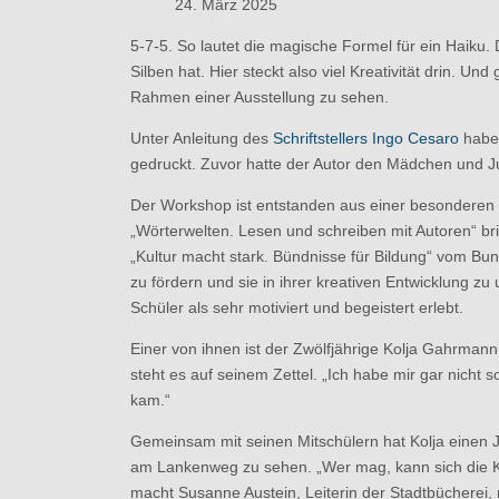
24. März 2025
5-7-5. So lautet die magische Formel für ein Haiku. 
Silben hat. Hier steckt also viel Kreativität drin
Rahmen einer Ausstellung zu sehen.
Unter Anleitung des
Schriftstellers Ingo Cesaro
haben
gedruckt. Zuvor hatte der Autor den Mädchen und Jun
Der Workshop ist entstanden aus einer besonderen
„Wörterwelten. Lesen und schreiben mit Autoren“ bri
„Kultur macht stark. Bündnisse für Bildung“ vom Bu
zu fördern und sie in ihrer kreativen Entwicklung z
Schüler als sehr motiviert und begeistert erlebt.
Einer von ihnen ist der Zwölfjährige Kolja Gahrmann
steht es auf seinem Zettel. „Ich habe mir gar nicht
kam.“
Gemeinsam mit seinen Mitschülern hat Kolja einen J
am Lankenweg zu sehen. „Wer mag, kann sich die Ku
macht Susanne Austein, Leiterin der Stadtbücherei, n