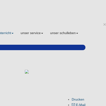
×
terricht
unser service
unser schulleben
Drucken
E-Mail