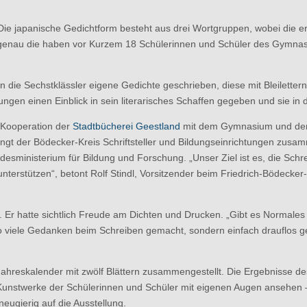
Die japanische Gedichtform besteht aus drei Wortgruppen, wobei die erst
. Und genau die haben vor Kurzem 18 Schülerinnen und Schüler des Gymna
 die Sechstklässler eigene Gedichte geschrieben, diese mit Bleilette
gen einen Einblick in sein literarisches Schaffen gegeben und sie in d
 Kooperation der
Stadtbücherei Geestland
mit dem Gymnasium und d
ngt der Bödecker-Kreis Schriftsteller und Bildungseinrichtungen zusam
ndesministerium für Bildung und Forschung. „Unser Ziel ist es, die Sc
u unterstützen“, betont Rolf Stindl, Vorsitzender beim Friedrich-Bödeck
. Er hatte sichtlich Freude am Dichten und Drucken. „Gibt es Normales 
 so viele Gedanken beim Schreiben gemacht, sondern einfach drauflos g
ahreskalender mit zwölf Blättern zusammengestellt. Die Ergebnisse des
nstwerke der Schülerinnen und Schüler mit eigenen Augen ansehen – u
eugierig auf die Ausstellung.